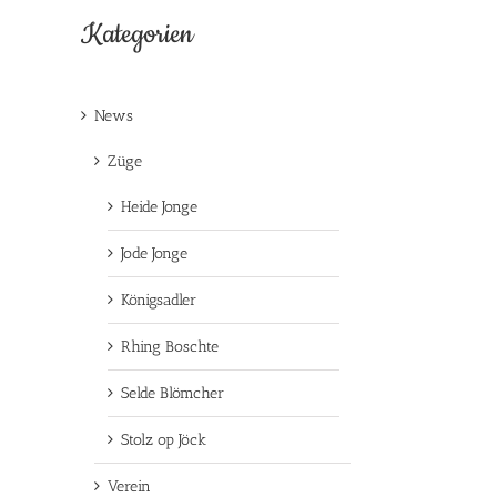
Kategorien
News
Züge
Heide Jonge
Jode Jonge
Königsadler
Rhing Boschte
Selde Blömcher
Stolz op Jöck
Verein