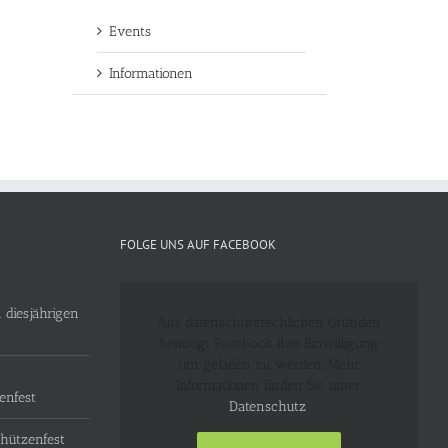
Events
Informationen
FOLGE UNS AUF FACEBOOK
 diesjährigen
Aus datenschutzrechlichen Gründen
benötigt Facebook Ihre Einwilligung
um geladen zu werden. Mehr
Informationen finden Sie unter
enfest
Datenschutz
.
hützenfest