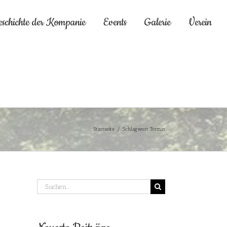
eschichte der Kompanie
Events
Galerie
Verein
Startseite
/
Schlagwort:
Termin
Suche
nach: