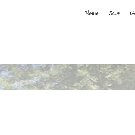
Home
News
G