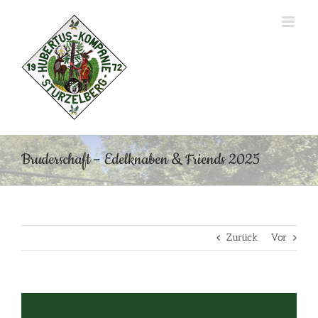
Zum
Inhalt
springen
Bruderschaft – Edelknaben & Friends 2025
Zurück
Vor
Zeige
grösseres