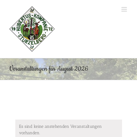
Zum
Inhalt
springen
Veranstaltungen für August 2026
Es sind keine anstehenden Veranstaltungen
vorhanden.