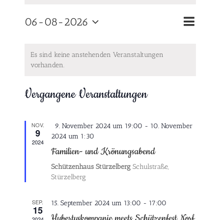
Veranst
06-08-2026
Monat
Suche
Veranstalt
Datum
Ansichte
Kalender
Suche
wählen.
Es sind keine anstehenden Veranstaltungen
Navigat
vorhanden.
von
und
Veranstaltungen
Vergangene Veranstaltungen
Ansichten,
Navigation
NOV.
Hervorgehoben
9. November 2024 um 19:00
-
10. November
9
2024 um 1:30
2024
Familien- und Krönungsabend
Schützenhaus Stürzelberg
Schulstraße,
Stürzelberg
SEP.
15. September 2024 um 13:00
-
17:00
15
Hubertuskompanie meets Schützenfest Norf
2024