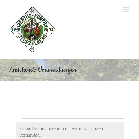
Zum
Inhalt
springen
Anstehende Veranstaltungen
Veranstaltungen
Es sind keine anstehenden Veranstaltungen
Hinweis
vorhanden.