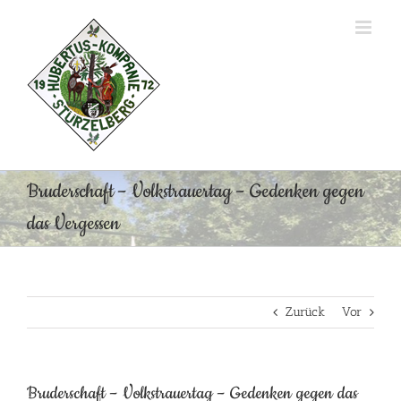
Zum
Inhalt
springen
Bruderschaft – Volkstrauertag – Gedenken gegen
das Vergessen
Zurück
Vor
Bruderschaft – Volkstrauertag – Gedenken gegen das