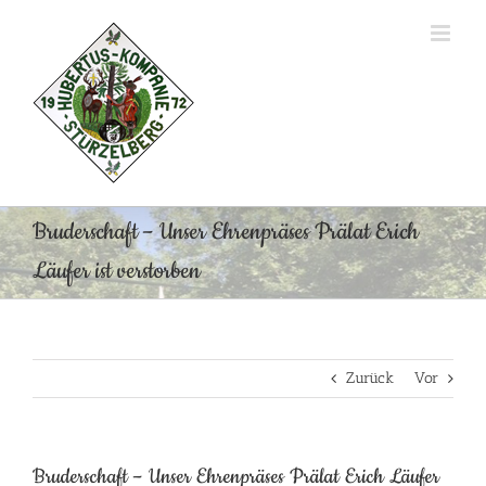
Zum
Inhalt
springen
Bruderschaft – Unser Ehrenpräses Prälat Erich
Läufer ist verstorben
Zurück
Vor
Bruderschaft – Unser Ehrenpräses Prälat Erich Läufer