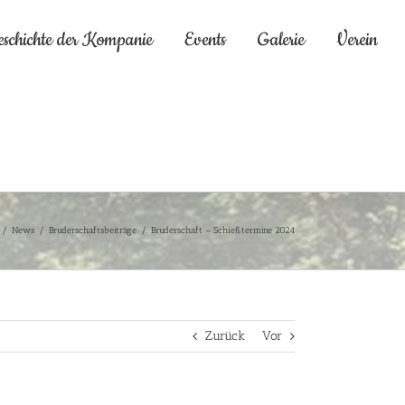
eschichte der Kompanie
Events
Galerie
Verein
/
News
/
Bruderschaftsbeiträge
/
Bruderschaft – Schießtermine 2024
Zurück
Vor