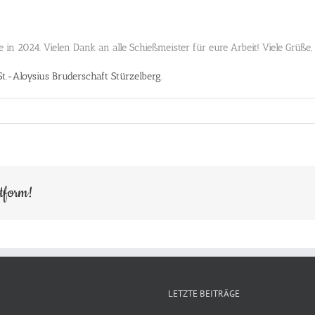
ine in 2024. Vielen Dank an alle Schießmeister für eure Arbeit! Viele Grü
St.-Aloysius Bruderschaft Stürzelberg
.
ttform!
LETZTE BEITRÄGE