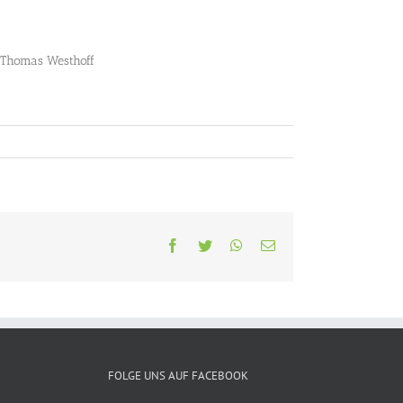
ße, Thomas Westhoff
Facebook
Twitter
WhatsApp
E-
Mail
FOLGE UNS AUF FACEBOOK