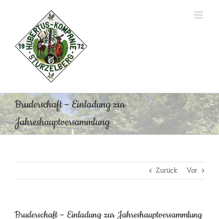
Zum
Inhalt
springen
Bruderschaft – Einladung zur
Jahreshauptversammlung
Zurück
Vor
Bruderschaft – Einladung zur Jahreshauptversammlung