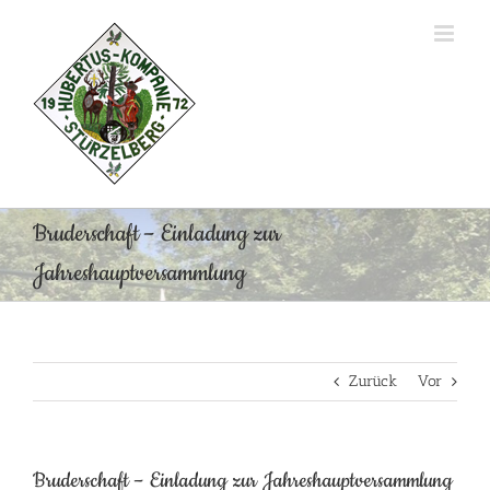
Zum
Inhalt
springen
Bruderschaft – Einladung zur
Jahreshauptversammlung
Zurück
Vor
Bruderschaft – Einladung zur Jahreshauptversammlung