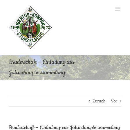
Zum
Inhalt
springen
Bruderschaft – Einladung zur
Jahreshauptversammlung
Zurück
Vor
Bruderschaft – Einladung zur Jahreshauptversammlung