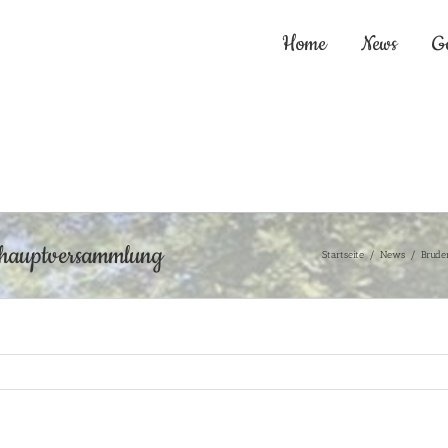
Home
News
G
shauptversammlung
Startseite
/
News
/
Brude