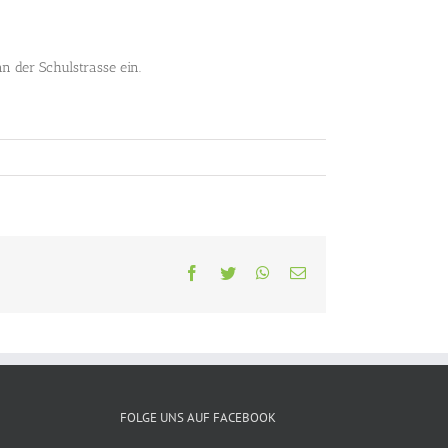
n der Schulstrasse ein.
Facebook
Twitter
WhatsApp
E-
Mail
FOLGE UNS AUF FACEBOOK