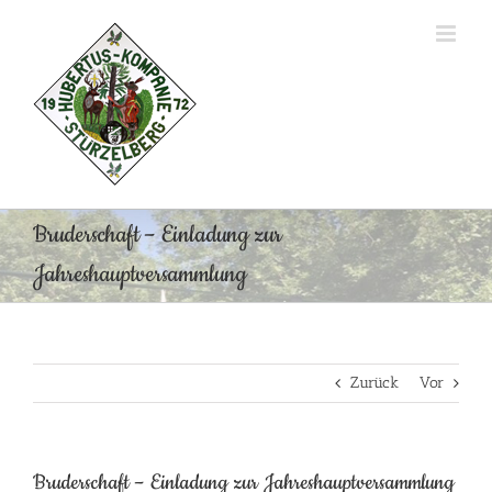
Zum
Inhalt
springen
Bruderschaft – Einladung zur
Jahreshauptversammlung
Zurück
Vor
Bruderschaft – Einladung zur Jahreshauptversammlung