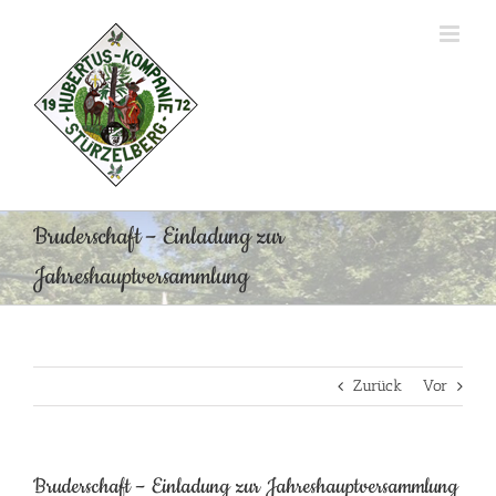
Zum
Inhalt
springen
Bruderschaft – Einladung zur
Jahreshauptversammlung
Zurück
Vor
Bruderschaft – Einladung zur Jahreshauptversammlung