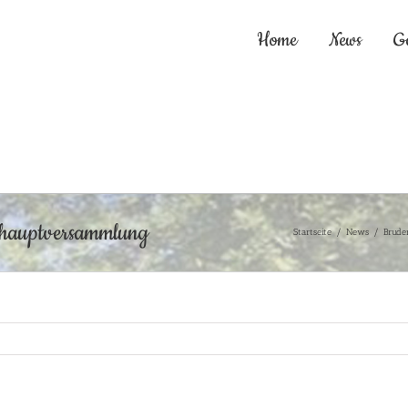
Home
News
G
shauptversammlung
Startseite
/
News
/
Brude