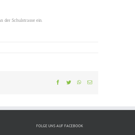
n der Schulstrasse ein.
Facebook
Twitter
WhatsApp
E-
Mail
FOLGE UNS AUF FACEBOOK