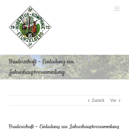
Zum
Inhalt
springen
Bruderschaft – Einladung zur
Jahreshauptversammlung
Zurück
Vor
Bruderschaft – Einladung zur Jahreshauptversammlung