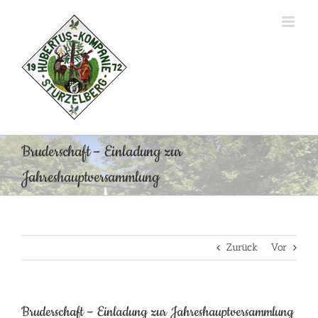
Zum
Inhalt
springen
Bruderschaft – Einladung zur
Jahreshauptversammlung
Zurück
Vor
Bruderschaft – Einladung zur Jahreshauptversammlung