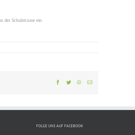
n der Schulstrasse ein.
Facebook
Twitter
WhatsApp
E-
Mail
FOLGE UNS AUF FACEBOOK