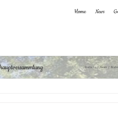
Home
News
G
shauptversammlung
Startseite
/
News
/
Brude