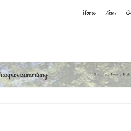
Home
News
G
shauptversammlung
Startseite
/
News
/
Brude