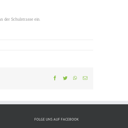
n der Schulstrasse ein.
Facebook
Twitter
WhatsApp
E-
Mail
FOLGE UNS AUF FACEBOOK