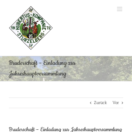
Zum
Inhalt
springen
Bruderschaft – Einladung zur
Jahreshauptversammlung
Zurück
Vor
Bruderschaft – Einladung zur Jahreshauptversammlung