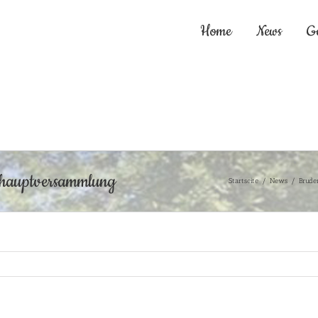
Home
News
G
shauptversammlung
Startseite
/
News
/
Brude