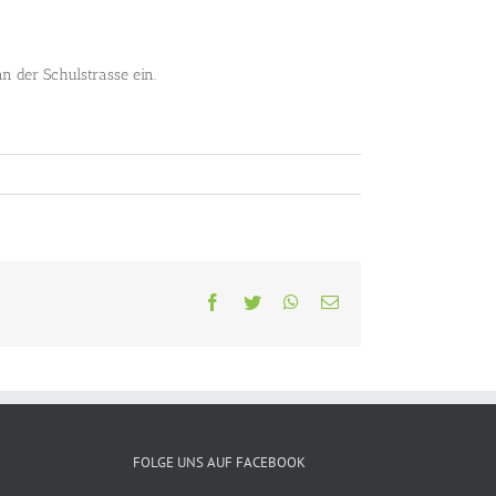
n der Schulstrasse ein.
Facebook
Twitter
WhatsApp
E-
Mail
FOLGE UNS AUF FACEBOOK