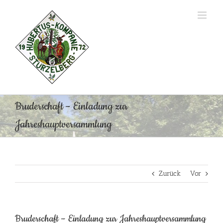
Zum
Inhalt
springen
Bruderschaft – Einladung zur
Jahreshauptversammlung
Zurück
Vor
Bruderschaft – Einladung zur Jahreshauptversammlung