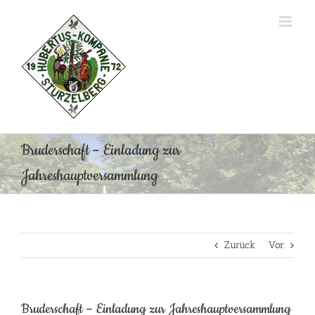
Zum
Inhalt
springen
Bruderschaft – Einladung zur
Jahreshauptversammlung
Zurück
Vor
Bruderschaft – Einladung zur Jahreshauptversammlung