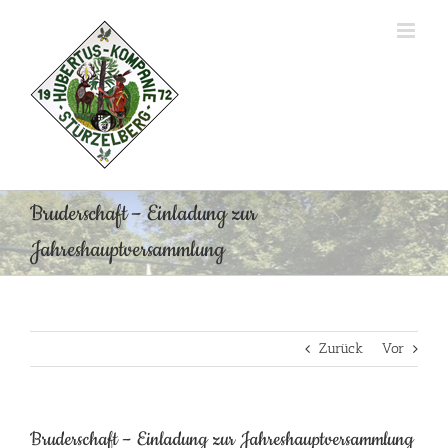
Zum
Inhalt
springen
Bruderschaft – Einladung zur
Jahreshauptversammlung
Zurück
Vor
Bruderschaft – Einladung zur Jahreshauptversammlung