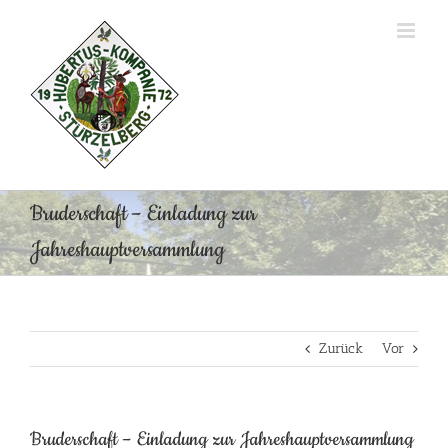
Zum
Inhalt
springen
Bruderschaft – Einladung zur
Jahreshauptversammlung
Zurück
Vor
Bruderschaft – Einladung zur Jahreshauptversammlung