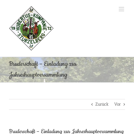
Zum
Inhalt
springen
Bruderschaft – Einladung zur
Jahreshauptversammlung
Zurück
Vor
Bruderschaft – Einladung zur Jahreshauptversammlung