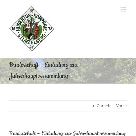
Zum
Inhalt
springen
Bruderschaft – Einladung zur
Jahreshauptversammlung
Zurück
Vor
Bruderschaft – Einladung zur Jahreshauptversammlung