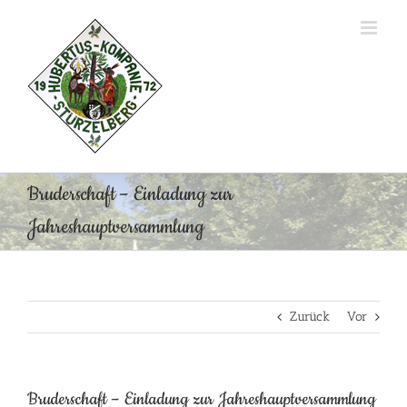
Zum
Inhalt
springen
Bruderschaft – Einladung zur
Jahreshauptversammlung
Zurück
Vor
Bruderschaft – Einladung zur Jahreshauptversammlung