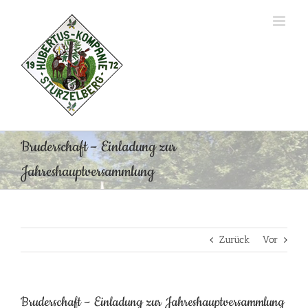
Zum
Inhalt
springen
Bruderschaft – Einladung zur
Jahreshauptversammlung
Zurück
Vor
Bruderschaft – Einladung zur Jahreshauptversammlung