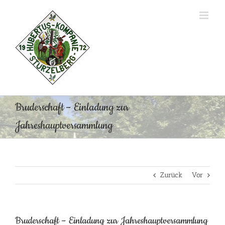
Zum
Inhalt
springen
Bruderschaft – Einladung zur
Jahreshauptversammlung
Zurück
Vor
Bruderschaft – Einladung zur Jahreshauptversammlung