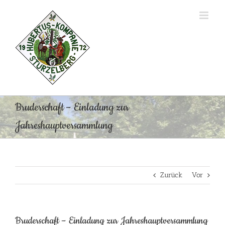
Zum
Inhalt
springen
Bruderschaft – Einladung zur
Jahreshauptversammlung
Zurück
Vor
Bruderschaft – Einladung zur Jahreshauptversammlung