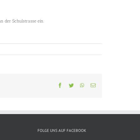
n der Schulstrasse ein.
Facebook
Twitter
WhatsApp
E-
Mail
FOLGE UNS AUF FACEBOOK