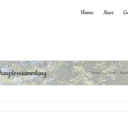
Home
News
G
shauptversammlung
Startseite
/
News
/
Brude