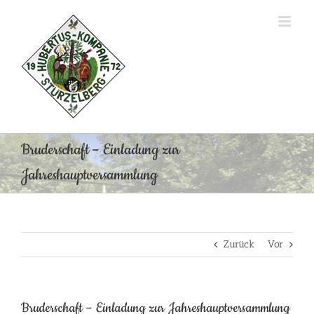
Zum
Inhalt
springen
Bruderschaft – Einladung zur
Jahreshauptversammlung
Zurück
Vor
Bruderschaft – Einladung zur Jahreshauptversammlung