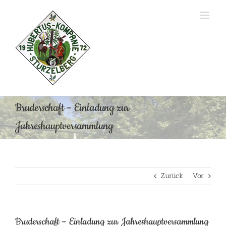
Zum
Inhalt
springen
Bruderschaft – Einladung zur
Jahreshauptversammlung
Zurück
Vor
Bruderschaft – Einladung zur Jahreshauptversammlung