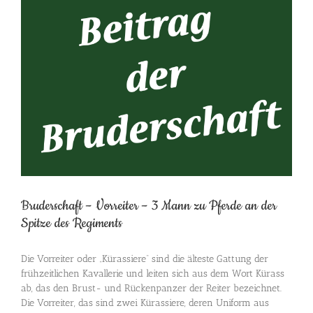
grösseres
Bild
Bruderschaft – Vorreiter – 3 Mann zu Pferde an der
Spitze des Regiments
Die Vorreiter oder „Kürassiere“ sind die älteste Gattung der
frühzeitlichen Kavallerie und leiten sich aus dem Wort Kürass
ab, das den Brust- und Rückenpanzer der Reiter bezeichnet.
Die Vorreiter, das sind zwei Kürassiere, deren Uniform aus