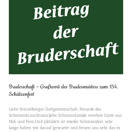
grösseres
Bild
Bruderschaft – Grußwort des Brudermeisters zum 154.
Schützenfest
Liebe Stürzelberger Dorfgemeinschaft, Freunde des
Schützenbrauchtums,liebe Schützenfamilie verehrte Gäste aus
Nah und Fern.Und plötzlich ist wieder Schützenfest, sehr
lange haben wir darauf gewartet und freuen uns sehr das es