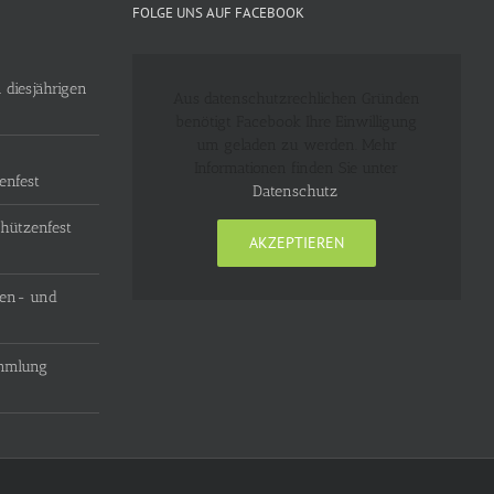
FOLGE UNS AUF FACEBOOK
 diesjährigen
Aus datenschutzrechlichen Gründen
benötigt Facebook Ihre Einwilligung
um geladen zu werden. Mehr
Informationen finden Sie unter
enfest
Datenschutz
.
hützenfest
AKZEPTIEREN
zen- und
ammlung