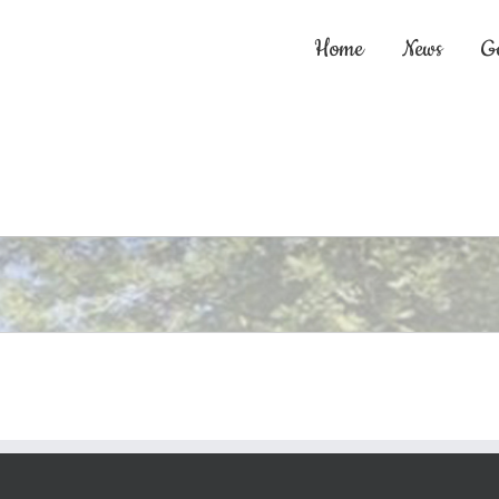
Home
News
G