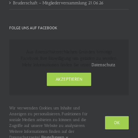
Bruderschaft – Mitgliederversammlung 21.06.26
FOLGE UNS AUF FACEBOOK
Aus datenschutzrechlichen Gründen benötigt
Facebook Ihre Einwilligung um geladen zu werden.
Mehr Informationen finden Sie unter
Datenschutz
.
AKZEPTIEREN
Wir verwenden Cookies, um Inhalte und
Anzeigen zu personalisieren, Funktionen für
soziale Medien anbieten zu können und die
OK
Zugriffe auf unsere Website zu analysieren.
Weitere Informationen finden auf der
© Copyright 2017-
2026 Hubertusschützen Stürzelberg | Alle Rechte
vorbehalten |
Impressum
|
Datenschutz
|
Login
Datenschutzseite!
Einstellungen