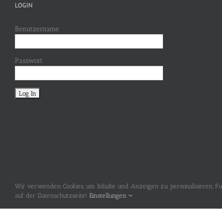
LOGIN
Benutzername
Passwort
Wir verwenden Cookies, um Inhalte und Anzeigen zu personalisieren, Fun
auf der Datenschutzseite!
Einstellungen
© Copyright 2017-
2026 Hubertusschützen Stürzelberg | Alle Rechte vorbeha