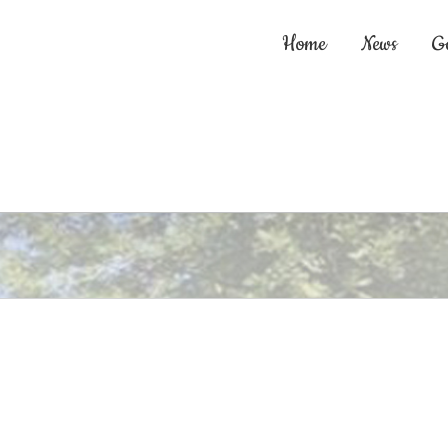
Home
News
G