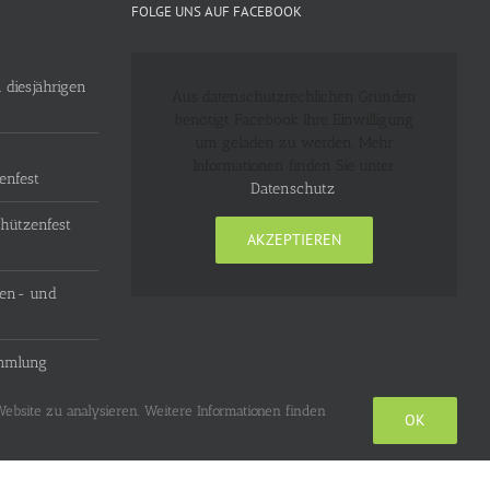
FOLGE UNS AUF FACEBOOK
 diesjährigen
Aus datenschutzrechlichen Gründen
benötigt Facebook Ihre Einwilligung
um geladen zu werden. Mehr
Informationen finden Sie unter
enfest
Datenschutz
.
hützenfest
AKZEPTIEREN
zen- und
ammlung
ebsite zu analysieren. Weitere Informationen finden
OK