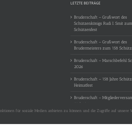
LETZTE BEITRÄGE
Bruderschaft – Grußwort des
Schützenkönigs Rudi I. Smit zum
Schützenfest
Bruderschaft – Grußwort des
Brudermeisters zum 158 Schütz
Bruderschaft – Marschbefehl Sc
2026
Bruderschaft – 158 Jahre Schüt
Heimatfest
Bruderschaft – Mitgliedervers
21.06.26
ktionen für soziale Medien anbieten zu können und die Zugriffe auf unsere W
lten |
Impressum
|
Datenschutz
|
Login