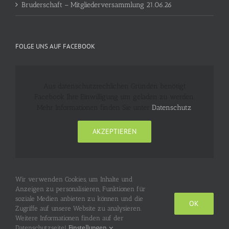
Bruderschaft – Mitgliederversammlung 21.06.26
FOLGE UNS AUF FACEBOOK
Aus datenschutzrechlichen Gründen benötigt
Facebook Ihre Einwilligung um geladen zu werden.
Mehr Informationen finden Sie unter
Datenschutz
.
AKZEPTIEREN
Wir verwenden Cookies, um Inhalte und
Anzeigen zu personalisieren, Funktionen für
soziale Medien anbieten zu können und die
OK
Zugriffe auf unsere Website zu analysieren.
Weitere Informationen finden auf der
© Copyright 2017-
2026 Hubertusschützen Stürzelberg | Alle Rechte
vorbehalten |
Impressum
|
Datenschutz
|
Login
Datenschutzseite!
Einstellungen